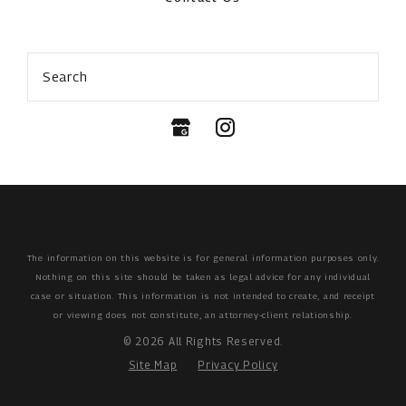
Search
The information on this website is for general information purposes only.
Nothing on this site should be taken as legal advice for any individual
case or situation.
This information is not intended to create, and receipt
or viewing does not constitute, an attorney-client relationship.
© 2026 All Rights Reserved.
Site Map
Privacy Policy