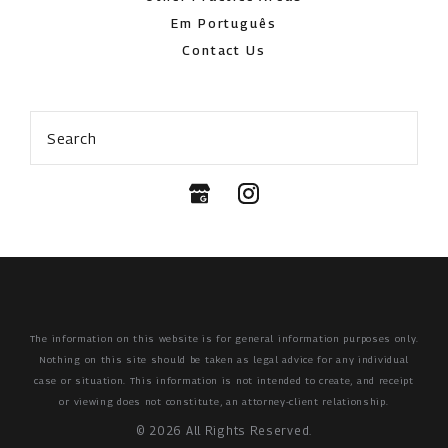
Em Português
Contact Us
Search
The information on this website is for general information purposes only.
Nothing on this site should be taken as legal advice for any individual
case or situation.
This information is not intended to create, and receipt
or viewing does not constitute, an attorney-client relationship.
© 2026 All Rights Reserved.